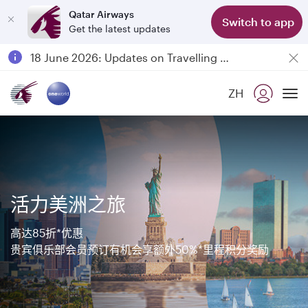
Qatar Airways
Switch to app
Get the latest updates
Passengers flying between Doha and Auckland on QR914 and QR915
18 June 2026: Updates on Travelling with Power Banks
6 August 2026: Qatar Airways flight resumption to Bahrain (BAH), Erbil (EBL), and Kuwait (KWI)
ZH
Qatar Airways Expands Global Network to over 160 Destinations
To
活力美洲之旅
高达85折*优惠
贵宾俱乐部会员预订有机会享额外50%*里程积分奖励