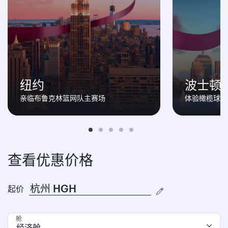
纽约
波士顿
亲临布鲁克林篮网队主赛场
体验橄榄球带
查看优惠价格
起价
舱
经济舱