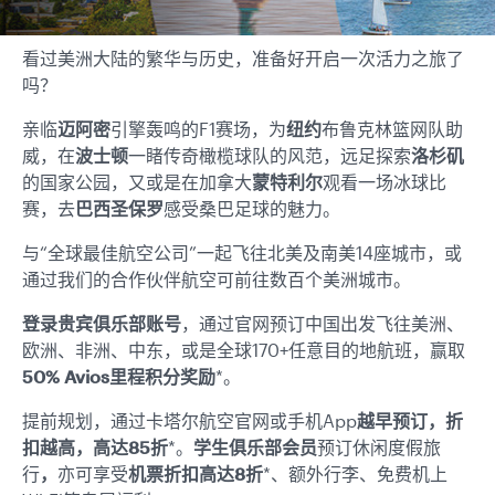
看过美洲大陆的繁华与历史，准备好开启一次活力之旅了
吗？
亲临
迈阿密
引擎轰鸣的F1赛场，为
纽约
布鲁克林篮网队助
威，在
波士顿
一睹传奇橄榄球队的风范，远足探索
洛杉矶
的国家公园，又或是在加拿大
蒙特利尔
观看一场冰球比
赛，去
巴西圣保罗
感受桑巴足球的魅力。
与“全球最佳航空公司”一起飞往北美及南美14座城市，或
通过我们的合作伙伴航空可前往数百个美洲城市。
登录贵宾俱乐部账号
，通过官网预订中国出发飞往美洲、
欧洲、非洲、中东，或是全球170+任意目的地航班，赢取
50% Avios里程积分奖励
*。
提前规划，通过卡塔尔航空官网或手机App
越早预订，折
扣越高，高达85折
*。
学生俱乐部会员
预订休闲度假旅
行
，
亦可享受
机票折扣高达8折
*、额外行李、免费机上