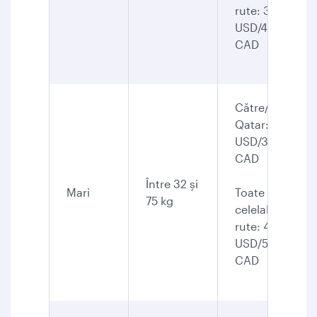
rute: 350
USD/455
CAD
Către/din
Qatar: 300
USD/390
CAD
Între 32 şi
Mari
Toate
75 kg
celelalte
rute: 450
USD/590
CAD