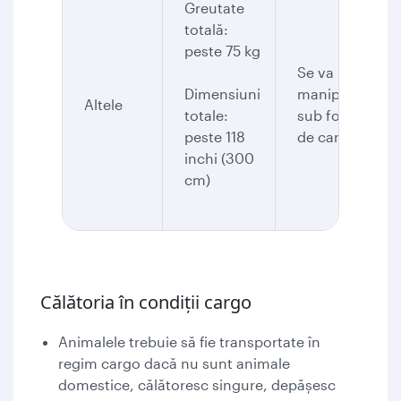
Greutate
totală:
peste 75 kg
Se va
Dimensiuni
manipula
Altele
totale:
sub formă
peste 118
de cargo
inchi (300
cm)
Călătoria în condiții cargo
Animalele trebuie să fie transportate în
regim cargo dacă nu sunt animale
domestice, călătoresc singure, depășesc