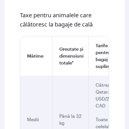
Taxe pentru animalele care
călătoresc la bagaje de cală
Tarife
Greutate şi
pentru
Mărime
dimensiuni
bagaj
totale*
suplimentar
Către/din
Qatar: 200
USD/260
CAD
Până la 32
Medii
Toate
kg
celelalte