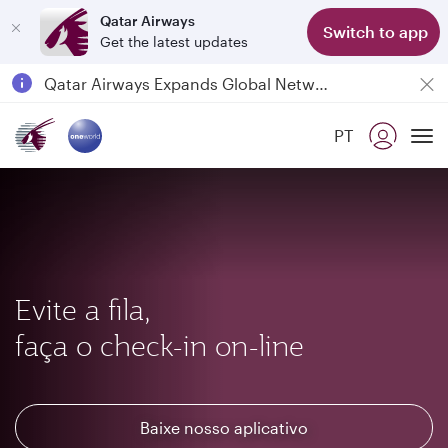
Qatar Airways
Switch to app
Get the latest updates
Passengers flying between Doha and Auckland on QR914 and QR915
18 June 2026: Updates on Travelling with Power Banks
Qatar Airways Expands Global Network to over 160 Destinations
PT
To
Evite a fila,
faça o check-in on-line
Baixe nosso aplicativo