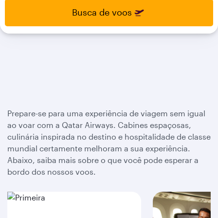
select
select
Busca de voos
new
new
date
date
please
please
use
use
arrow
arrow
key
key
or
or
you
you
can
can
type
type
Prepare-se para uma experiência de viagem sem igual
date
date
ao voar com a Qatar Airways. Cabines espaçosas,
in
in
culinária inspirada no destino e hospitalidade de classe
"dd
"dd
mundial certamente melhoram a sua experiência.
mmm
mmm
yyyy"
yyyy"
Abaixo, saiba mais sobre o que você pode esperar a
formate
formate
bordo dos nossos voos.