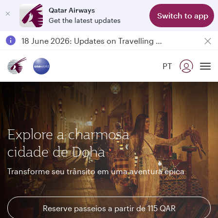
Qatar Airways
Switch to app
Get the latest updates
Passengers flying between Doha and Auckland on QR914 and QR915
18 June 2026: Updates on Travelling with Power Banks
6 August 2026: Qatar Airways flight resumption to Bahrain (BAH), Erbil (EBL), and Kuwait (KWI)
PT
Qatar Airways Expands Global Network to over 160 Destinations
To
Explore a charmosa
cidade de Doha
Transforme seu trânsito em uma aventura épica
Reserve passeios a partir de 115 QAR