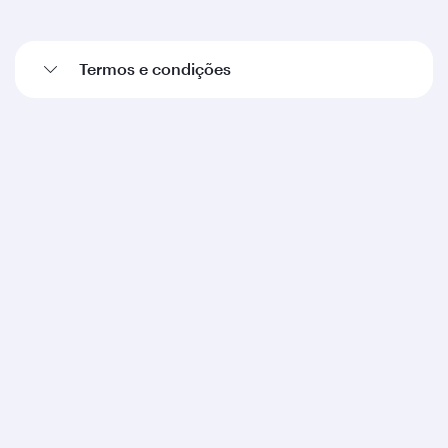
Termos e condições
Qatar Airways
Sobre nós
Nossos Prêmios
Carreiras
Comunicados de imprensa
Patrocínios/Parcerias
Consciência Ambiental