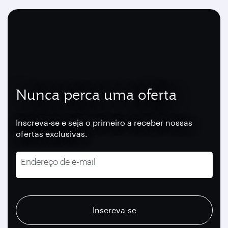
Nunca perca uma oferta
Inscreva-se e seja o primeiro a receber nossas
ofertas exclusivas.
Endereço de e-mail
recaptcha
recaptcha
recaptcha
Inscreva-se