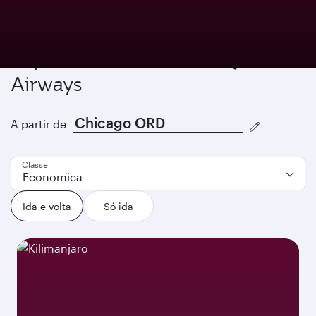
Explore the world with Qatar
Airways
A partir de
Classe
Economica
Ida e volta
Só ida