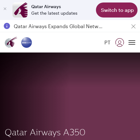
Qatar Airways
Switch to app
Get the latest updates
Passengers flying between Doha and Auckland on QR914 and QR915
18 June 2026: Updates on Travelling with Power Banks
Qatar Airways Expands Global Network to over 160 Destinations
PT
To
Qatar Airways A350