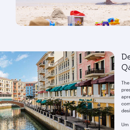
De
Qa
The 
pres
apr
com
des
Um 