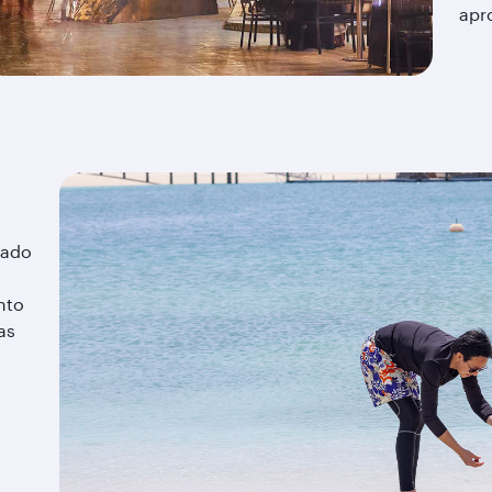
apr
uado
nto
as