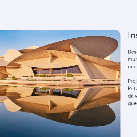
In
Des
mund
uma 
Pro
Pri
dá 
que