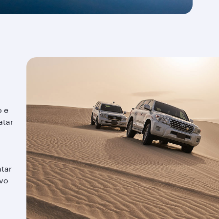
o e
atar
atar
ivo