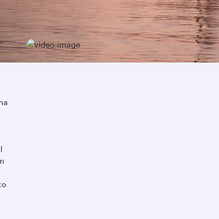
ima
l
em
to