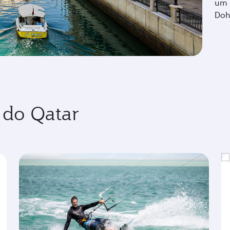
um 
Doh
 do Qatar