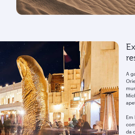
Ex
re
A g
Ori
mun
Mich
ape
Em 
com
da c