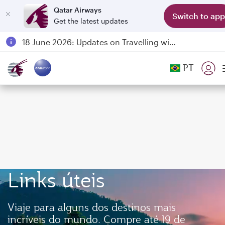
Qatar Airways
Switch to app
Get the latest updates
Passengers flying between Doha and Auckland on QR914 and QR915
18 June 2026: Updates on Travelling with Power Banks
6 August 2026: Qatar Airways flight resumption to Bahrain (BAH), Erbil (EBL), and Kuwait (KWI)
PT
Qatar Airways Expands Global Network to over 160 Destinations
Links úteis
Viaje para alguns dos destinos mais
incríveis do mundo. Compre até 19 de