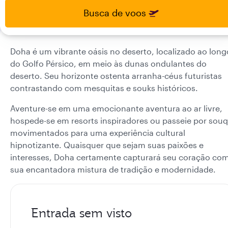
select
select
Busca de voos
new
new
date
date
please
please
use
use
Doha é um vibrante oásis no deserto, localizado ao long
arrow
arrow
do Golfo Pérsico, em meio às dunas ondulantes do
key
key
deserto. Seu horizonte ostenta arranha-céus futuristas
or
or
contrastando com mesquitas e souks históricos.
you
you
can
can
Aventure-se em uma emocionante aventura ao ar livre,
type
type
hospede-se em resorts inspiradores ou passeie por sou
date
date
movimentados para uma experiência cultural
in
in
hipnotizante. Quaisquer que sejam suas paixões e
"dd
"dd
mmm
mmm
interesses, Doha certamente capturará seu coração co
yyyy"
yyyy"
sua encantadora mistura de tradição e modernidade.
formate
formate
Entrada sem visto