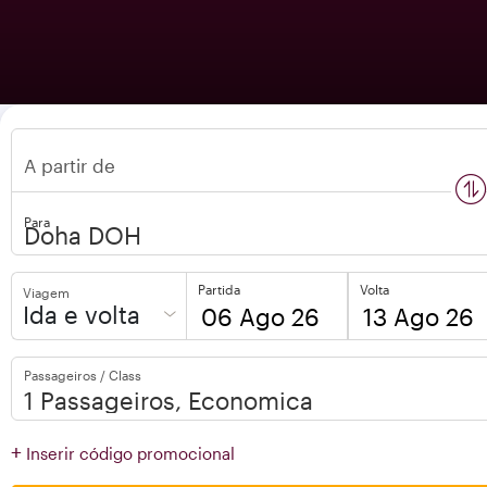
A partir de
n
s
w
a
p
l
o
c
a
t
i
o
Para
Partida
Volta
Viagem
Ida e volta
to
to
Passageiros / Class
open
open
calendar
calendar
press
press
+
Inserir código promocional
enter
enter
and
to
and
to