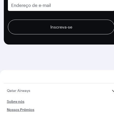
Endereço de e-mail
recaptcha
recaptcha
recaptcha
Inscreva-se
Qatar Airways
Sobre nós
Nossos Prêmios