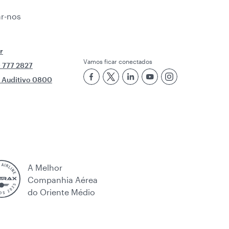
r-nos
r
Vamos ficar conectados
 777 2827
e Auditivo 0800
A Melhor
Companhia Aérea
do Oriente Médio