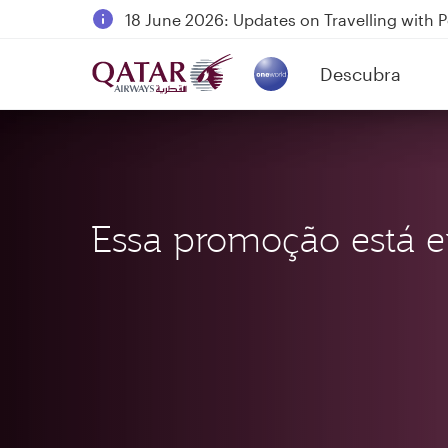
18 June 2026: Updates on Travelling with 
6 August 2026: Qatar Airways flight resump
Descubra
Qatar Airways Expands Global Network to 
(active)
Essa promoção está e