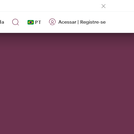
da
Acessar
|
Registre-se
PT