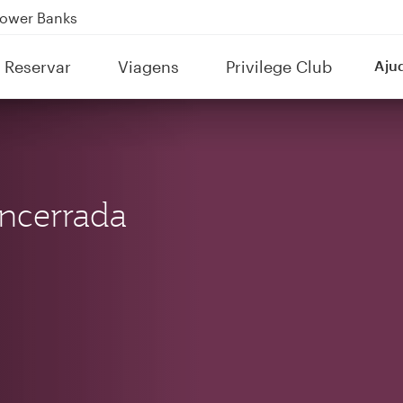
Power Banks
tion to Bahrain (BAH), Erbil (EBL), and Kuwait (KWI)
Reservar
Viagens
Privilege Club
Aju
over 160 Destinations
ncerrada