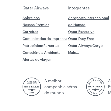
Qatar Airways
Integrantes
Sobre nós
Aeroporto Internacional
Nossos Prêmios
do Hamad
Carreiras
Qatar Executive
Comunicados de imprensa
Qatar Duty Free
Patrocínios/Parcerias
Qatar Airways Cargo
Consciência Ambiental
Mais...
Alertas de viagem
A melhor
A
companhia aérea
E
do mundo
M