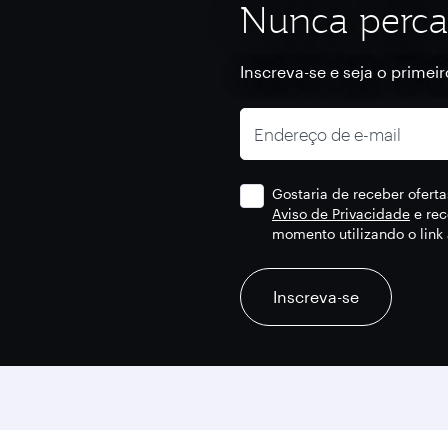
Nunca perca
Inscreva-se e seja o primei
Endereço de e-mail
Gostaria de receber ofert
Aviso de Privacidade
e rec
momento utilizando o lin
recaptcha
recaptcha
recaptcha
Inscreva-se