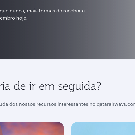
o que nunca, mais formas de receber e
membro hoje.
ia de ir em seguida?
uda dos nossos recursos interessantes no qatarairways.com