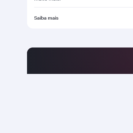
Saiba mais
Obtenha mais pelo 
O aplicativo móvel da Qatar Airways é o 
tudo o que você precisar na sua jornad