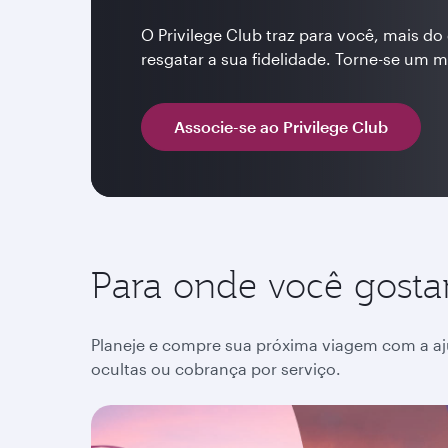
O Privilege Club traz para você, mais d
resgatar a sua fidelidade. Torne-se um 
Associe-se ao Privilege Club
Para onde você gostar
Planeje e compre sua próxima viagem com a aj
ocultas ou cobrança por serviço.