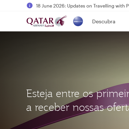
18 June 2026: Updates on Travelling with 
6 August 2026: Qatar Airways flight resump
Descubra
Qatar Airways Expands Global Network to 
(active)
Esteja entre os primei
a receber nossas ofert