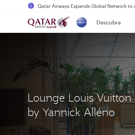
18 June 2026: Updates on Travelling with 
6 August 2026: Qatar Airways flight resump
Descubra
Qatar Airways Expands Global Network to 
(active)
Lounge Louis Vuitton
by Yannick Alléno