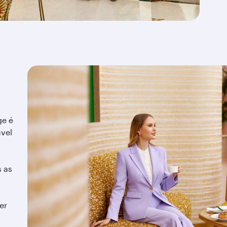
ge é
vel
s as
er