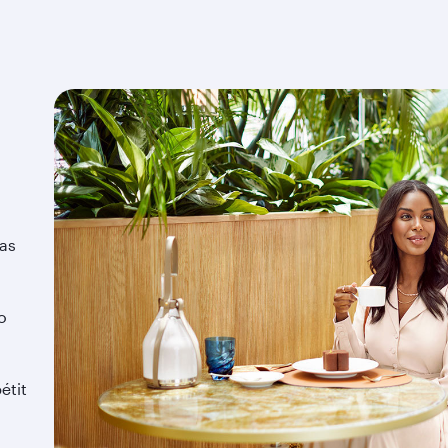
las
o
étit