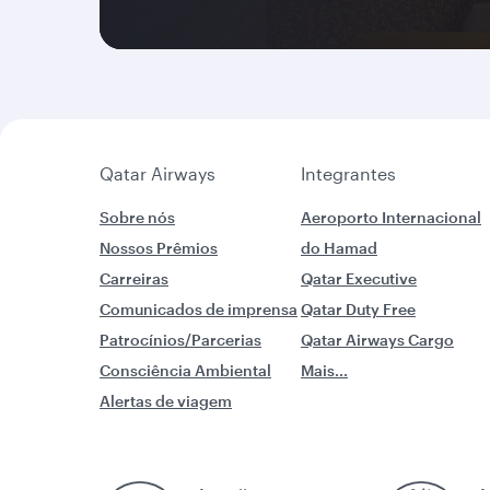
Qatar Airways
Integrantes
Sobre nós
Aeroporto Internacional
Nossos Prêmios
do Hamad
Carreiras
Qatar Executive
Comunicados de imprensa
Qatar Duty Free
Patrocínios/Parcerias
Qatar Airways Cargo
Consciência Ambiental
Mais...
Alertas de viagem