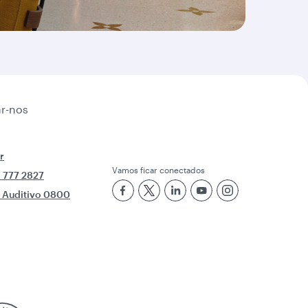
r-nos
r
Vamos ficar conectados
 777 2827
e Auditivo 0800