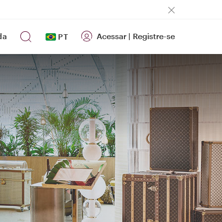
da
Acessar
|
Registre-se
PT