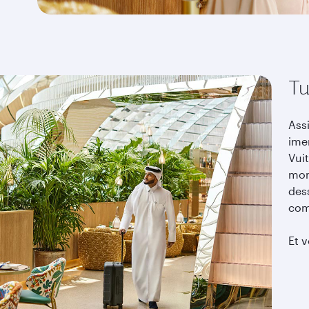
Tu
Ass
ime
Vui
mon
des
com
Et v