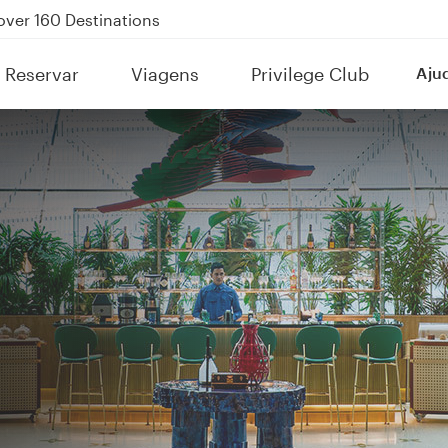
Power Banks
tion to Bahrain (BAH), Erbil (EBL), and Kuwait (KWI)
Reservar
Viagens
Privilege Club
Aju
over 160 Destinations