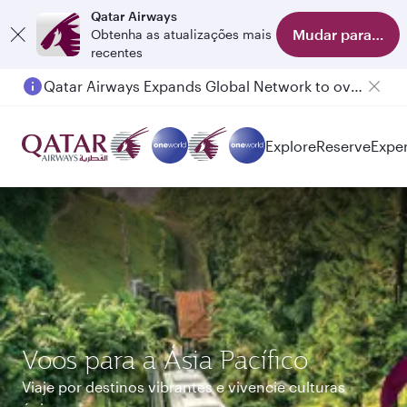
Qatar Airways
Mudar para o apl
Obtenha as atualizações mais
recentes
Passengers flying between Doha and Auckland on QR914 and QR915
Explore
Reserve
Expe
Voos para a Ásia Pacífico
Viaje por destinos vibrantes e vivencie culturas