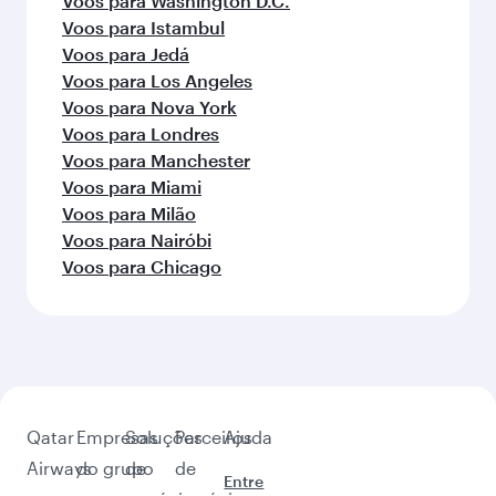
Voos para Washington D.C.
Voos para Istambul
Voos para Jedá
Voos para Los Angeles
Voos para Nova York
Voos para Londres
Voos para Manchester
Voos para Miami
Voos para Milão
Voos para Nairóbi
Voos para Chicago
Qatar
Empresas
Soluções
Parceiros
Ajuda
Airways
do grupo
de
de
Entre