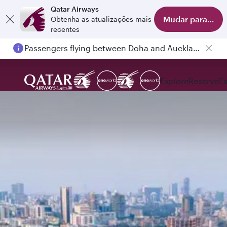
Qatar Airways
Mudar para o apl
Obtenha as atualizações mais
recentes
Passengers flying between Doha and Auckland on QR914 and QR915
Explore
Reserve
E