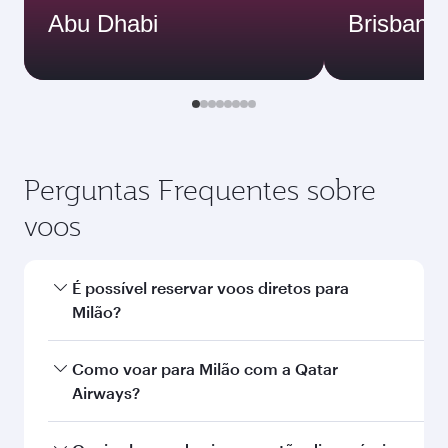
Abu Dhabi
Brisbane
Perguntas Frequentes sobre
voos
É possível reservar voos diretos para
Milão?
Sim, a Qatar Airways opera voos diretos para
Como voar para Milão com a Qatar
Milão. Busque voos na nossa página inicial para
Airways?
encontrar horários e frequências de voos.
Você pode voar diretamente para Milão com a