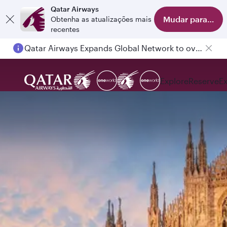
Qatar Airways
Mudar para o apl
Obtenha as atualizações mais
recentes
Qatar Airways Expands Global Network to over 160 Destinations
Explore
Reserve
E