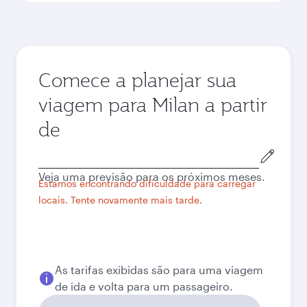
Comece a planejar sua
viagem para Milan a partir
de
Cidade
de
Veja uma previsão para os próximos meses.
origem
Estamos encontrando dificuldade para carregar
locais. Tente novamente mais tarde.
As tarifas exibidas são para uma viagem
de ida e volta para um passageiro.