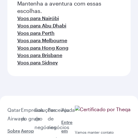
Mantenha a aventura com essas
escolhas.
Voos para Nairóbi
Voos para Abu Dhabi
Voos para Perth
Voos para Melbourne
Voos para Hong Kong
Voos para Brisbane
Voos para Sidney
Qatar
Empresas
Soluções
Parceiros
Ajuda
Airways
do grupo
de
de
Entre
negócios
negócios
Sobre
Aerop
em
Vamos manter contato