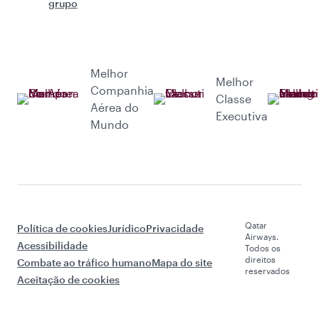
grupo
Melhor
Melhor
Companhia
Classe
Aérea do
Executiva
Mundo
Qatar
Política de cookies
Jurídico
Privacidade
Airways.
Acessibilidade
Todos os
direitos
Combate ao tráfico humano
Mapa do site
reservados
Aceitação de cookies