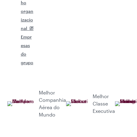
ho
organ
izacio
nal
Empr
esas
do
grupo
Melhor
Melhor
Companhia
Classe
Aérea do
Executiva
Mundo