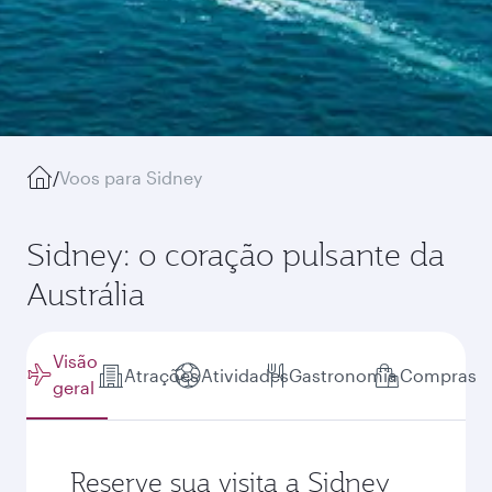
/
Voos para Sidney
Sidney: o coração pulsante da
Austrália
Visão
Atrações
Atividades
Gastronomia
Compras
geral
Reserve sua visita a Sidney