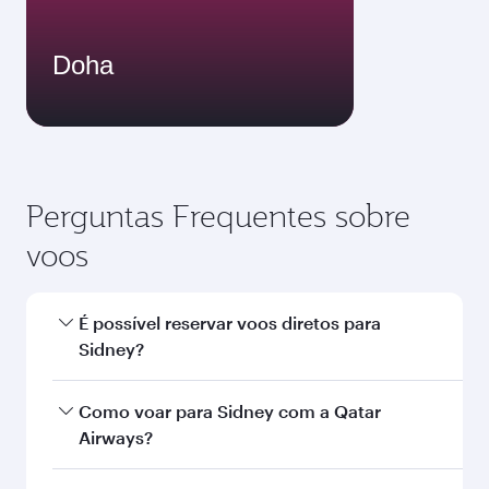
Doha
Perguntas Frequentes sobre
voos
É possível reservar voos diretos para
Sidney?
Sim, a Qatar Airways opera voos diretos para
Como voar para Sidney com a Qatar
Sidney. Busque voos na nossa página inicial
Airways?
para encontrar horários e frequências de voos.