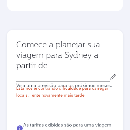
Comece a planejar sua
viagem para Sydney a
partir de
Cidade
de
Veja uma previsão para os próximos meses.
origem
Estamos encontrando dificuldade para carregar
locais. Tente novamente mais tarde.
As tarifas exibidas são para uma viagem