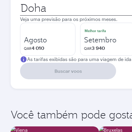
Cidade
de
origem
Veja uma previsão para os próximos meses.
Melhor tarifa
Agosto
Setembro
4 010
3 940
QAR
QAR
As tarifas exibidas são para uma viagem de ida
Buscar voos
Você também pode gostar