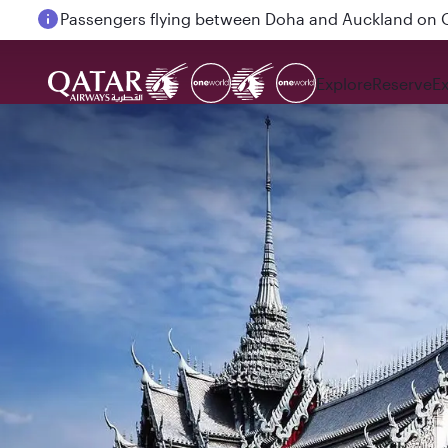
Passengers flying between Doha and Auckland on
Explore
Reserve
E