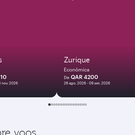
s
Zurique
Econômica
910
QAR 4200
De
4 nov. 2026
26 ago. 2026 - 09 set. 2026
re voos