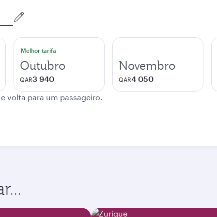
Melhor tarifa
Outubro
Novembro
3 940
4 050
QAR
QAR
 e volta para um passageiro.
...