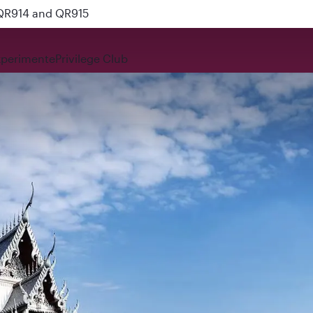
 QR914 and QR915
xperimente
Privilege Club