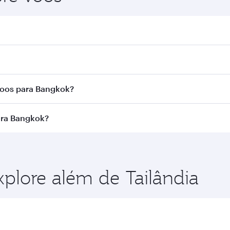
ok. Busque voos na nossa página inicial para encontrar ho
tar Airways. Fazemos conexão via Doha a mais de 150 desti
voos para Bangkok?
a rota e da companhia aérea que opera o voo. Nos voos ope
ara Bangkok?
cionadas) e na Classe Econômica. A disponibilidade de cla
o no momento da reserva.
ra aproveitar as melhores tarifas em suas datas de viage
s classes de viagem.
xplore além de Tailândia