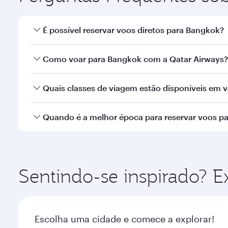
É possível reservar voos diretos para Bangkok?
Sim, a Qatar Airways opera voos diretos para Bangk
Como voar para Bangkok com a Qatar Airways?
Você pode voar diretamente para Bangkok com a Qa
Quais classes de viagem estão disponíveis em 
Internacional de Hamad.
A disponibilidade de classes de viagem depende d
Quando é a melhor época para reservar voos p
Executiva (que oferece a Qsuite em aeronaves sele
nossos parceiros. Consulte as informações do vo
Reserve seu voo para Bangkok com antecedência pa
sazonal, popularidade da rota e disponibilidade da
Sentindo-se inspirado? E
Escolha uma cidade e comece a explorar!