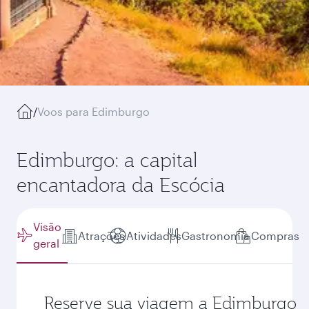
/
Voos para Edimburgo
Edimburgo: a capital
encantadora da Escócia
Visão
Atrações
Atividades
Gastronomia
Compras
geral
Reserve sua viagem a Edimburgo