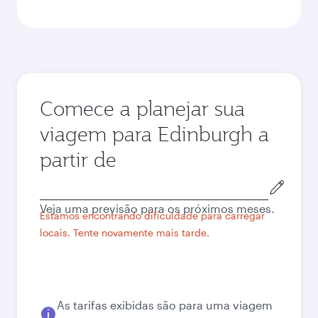
Comece a planejar sua
viagem para Edinburgh a
partir de
Cidade
de
Veja uma previsão para os próximos meses.
origem
Estamos encontrando dificuldade para carregar
locais. Tente novamente mais tarde.
As tarifas exibidas são para uma viagem