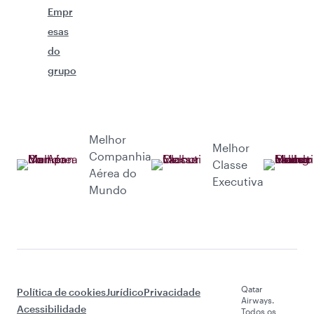
Empr
esas
do
grupo
Melhor
Melhor
Companhia
Classe
Aérea do
Executiva
Mundo
Qatar
Política de cookies
Jurídico
Privacidade
Airways.
Acessibilidade
Todos os