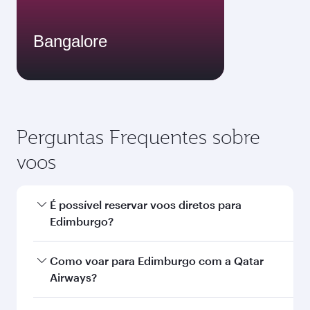
Bangalore
Perguntas Frequentes sobre
voos
É possível reservar voos diretos para
Edimburgo?
Sim, a Qatar Airways opera voos diretos para
Como voar para Edimburgo com a Qatar
Edimburgo. Busque voos na nossa página
Airways?
inicial para encontrar horários e frequências de
voos.