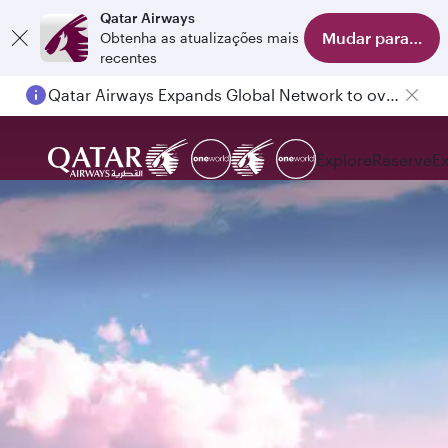
Qatar Airways
Mudar para o apl
Obtenha as atualizações mais
recentes
Qatar Airways Expands Global Network to over 160 Destinations
Explore
Reserve
E