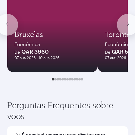
Bruxelas
Toronto
Econômica
Econômica
QAR 3960
QAR 552
De
De
07 out. 2026 - 10 out. 2026
07 out. 2026 - 12 
Perguntas Frequentes sobre
voos
É possível reservar voos diretos para