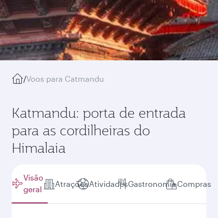
/
Voos para Catmandu
Katmandu: porta de entrada
para as cordilheiras do
Himalaia
Visão
Atrações
Atividades
Gastronomia
Compras
geral