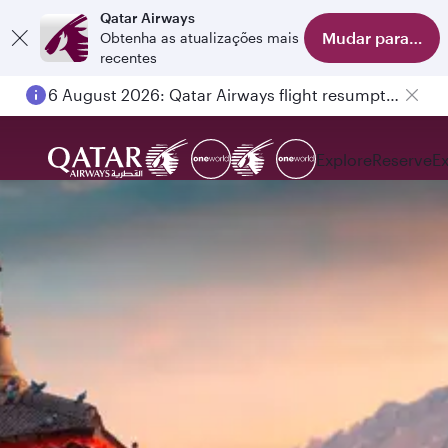
Qatar Airways
Mudar para o apl
Obtenha as atualizações mais
recentes
6 August 2026: Qatar Airways flight resumption to Bahrain (BAH), Erbil (EBL), and Kuwait (KWI)
Explore
Reserve
E