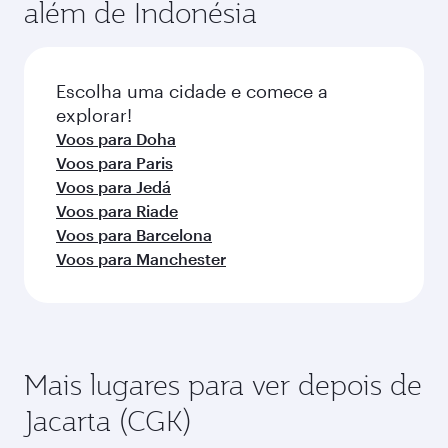
além de Indonésia
variar nos voos operados por nossos parceiros.
popularidade da rota e disponibilidade das
Consulte as informações do voo no momento
classes de viagem.
da reserva.
Escolha uma cidade e comece a
explorar!
Voos para Doha
Voos para Paris
Voos para Jedá
Voos para Riade
Voos para Barcelona
Voos para Manchester
Mais lugares para ver depois de
Jacarta (CGK)