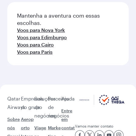
Mantenha a aventura com essas
escolhas.
Voos para Nova York
Voos para Edimburgo
Voos para Cairo
Voos para Paris
Qatar
Empresas
Soluções
Parceiros
Ajuda
Airways
do grupo
de
de
Entre
negócios
negócios
Sobre
Aerop
em
Vamos manter contato
nós
orto
Viage
Marke
contat