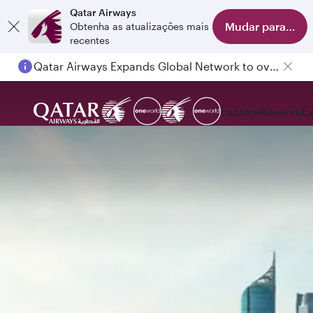
Qatar Airways
Mudar para o apl
Obtenha as atualizações mais
recentes
Qatar Airways Expands Global Network to over 160 Destinations
Explore
Reserve
E