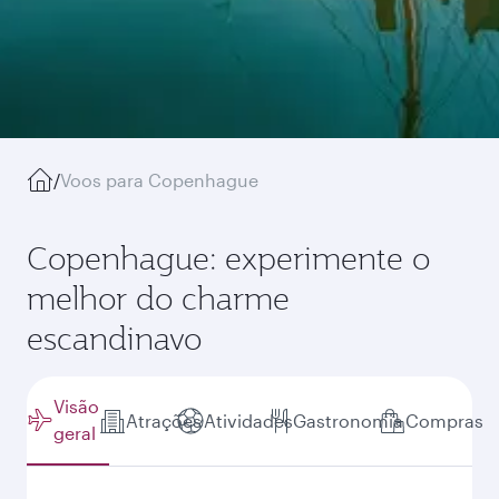
/
Voos para Copenhague
Copenhague: experimente o
melhor do charme
escandinavo
Visão
Atrações
Atividades
Gastronomia
Compras
geral