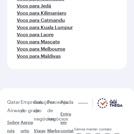
Voos para Jedá
Voos para Kilimanjaro
Voos para Catmandu
Voos para Kuala Lumpur
Voos para Laore
Voos para Mascate
Voos para Melbourne
Voos para Maldivas
Qatar
Empresas
Soluções
Parceiros
Ajuda
Airways
do grupo
de
de
Entre
negócios
negócios
Sobre
Aerop
em
Vamos manter contato
nós
orto
Viage
Marke
contat