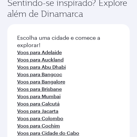
Sentindo-se inspirado? Explore
disponibilidade de classes de viagem pode
tarifas dependem da demanda sazonal,
além de Dinamarca
variar nos voos operados por nossos parceiros.
popularidade da rota e disponibilidade das
Consulte as informações do voo no momento
classes de viagem.
da reserva.
Escolha uma cidade e comece a
explorar!
Voos para Adelaide
Voos para Auckland
Voos para Abu Dhabi
Voos para Bangcoc
Voos para Bangalore
Voos para Brisbane
Voos para Mumbai
Voos para Calcutá
Voos para Jacarta
Voos para Colombo
Voos para Cochim
Voos para Cidade do Cabo