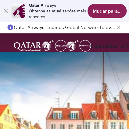
Qatar Airways
Mudar para o apl
Obtenha as atualizações mais
recentes
Passengers flying between Doha and Auckland on QR914 and QR915
Explore
Reserve
E