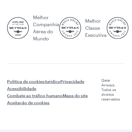
Melhor
Melhor
Companhia
Classe
Aérea do
Executiva
Mundo
Qatar
Política de cookies
Jurídico
Privacidade
Airways.
Acessibilidade
Todos os
direitos
Combate ao tráfico humano
Mapa do site
reservados
Aceitação de cookies