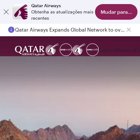
Qatar Airways
Mudar para o apl
Obtenha as atualizações mais
recentes
Qatar Airways Expands Global Network to over 160 Destinations
Explore
Reserve
E