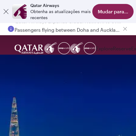
Qatar Airways
Mudar para o apl
Obtenha as atualizações mais
recentes
Passengers flying between Doha and Auckland on QR914 and QR915
Explore
Reserve
E