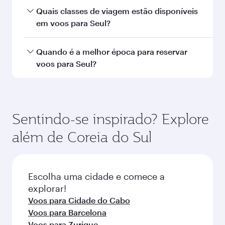
Dubai
São Paul
Econômica
Econômica
QAR 1230
QAR 82
De
De
01 out. 2026 - 02 out. 2026
09 ago. 2026 - 13
Perguntas Frequentes sobre