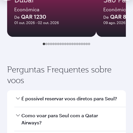
6 980
QAR
Melhor tarifa
Janeiro
6 980
QAR
As tarifas exibidas são para uma viagem
de ida e volta para um passageiro.
Buscar voos
Você também pode gostar...