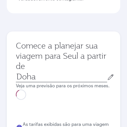
Comece a planejar sua
viagem para Seul a partir
de
Cidade
de
Veja uma previsão para os próximos meses.
origem
Melhor tarifa
Agosto
6 980
QAR