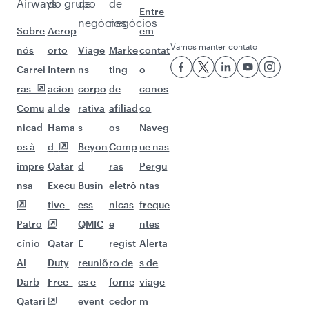
Voos para Milão
Mais lugares para ver depois de
Seul (ICN)
Mantenha a aventura com essas
escolhas.
Voos para Dubai
Voos para Riade
Voos para Nairóbi
Voos para Oslo
Voos para Copenhague
Voos para Genebra
Voos para Cidade do Cabo