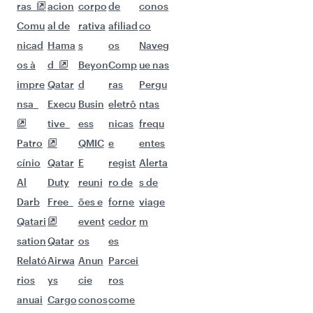
ras
acion
corpo
de
conos
Comu
al de
rativa
afiliad
co
nicad
Hama
s
os
Naveg
os à
d
Beyon
Comp
ue nas
impre
Qatar
d
ras
Pergu
nsa
Execu
Busin
eletrô
ntas
tive
ess
nicas
frequ
Patro
QMIC
e
entes
cínio
Qatar
E
regist
Alerta
Al
Duty
reuni
ro de
s de
Darb
Free
ões e
forne
viage
Qatari
event
cedor
m
sation
Qatar
os
es
Relató
Airwa
Anun
Parcei
rios
ys
cie
ros
anuai
Cargo
conos
come