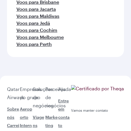
Voos para Brisbane
Voos para Jacarta
Voos para Maldivas
Voos para Jedá
Voos para Cochim
Voos para Melbourne
Voos para Perth
Qatar
Empresas
Soluções
Parceiros
Ajuda
Airways
do grupo
de
de
Entre
negócios
negócios
Sobre
Aerop
em
Vamos manter contato
nós
orto
Viage
Marke
conta
Carrei
Intern
ns
ting
to