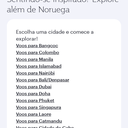
disponibilidade de classes de viagem pode
dependem da demanda sazonal, popularidade
além de Noruega
variar nos voos operados por nossos parceiros.
da rota e disponibilidade das classes de
Consulte as informações do voo no momento
viagem.
da reserva.
Escolha uma cidade e comece a
explorar!
Voos para Bangcoc
Voos para Colombo
Voos para Manila
Voos para Islamabad
Voos para Nairóbi
Voos para Bali/Denpasar
Voos para Dubai
Voos para Doha
Voos para Phuket
Voos para Singapura
Voos para Laore
Voos para Catmandu
Voos para Cidade do Cabo