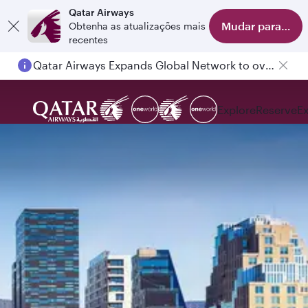
Qatar Airways
Mudar para o apl
Obtenha as atualizações mais
recentes
Qatar Airways Expands Global Network to over 160 Destinations
Explore
Reserve
E