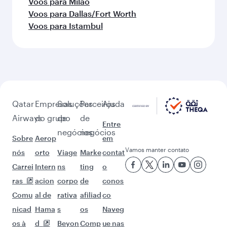
Voos para Milão
Voos para Dallas/Fort Worth
Voos para Istambul
Qatar
Empresas
Soluções
Parceiros
Ajuda
Airways
do grupo
de
de
Entre
negócios
negócios
Sobre
Aerop
em
Vamos manter contato
nós
orto
Viage
Marke
contat
Carrei
Intern
ns
ting
o
ras
acion
corpo
de
conos
Comu
al de
rativa
afiliad
co
nicad
Hama
s
os
Naveg
os à
d
Beyon
Comp
ue nas