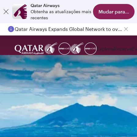
Qatar Airways
Mudar para o apl
Obtenha as atualizações mais
recentes
Qatar Airways Expands Global Network to over 160 Destinations
Explore
Reserve
E