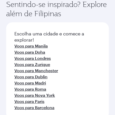
datas de viagem preferidas. As tarifas
Sentindo-se inspirado? Explore
disponibilidade de classes de viagem pode
dependem da demanda sazonal, popularidade
além de Filipinas
variar nos voos operados por nossos parceiros.
da rota e disponibilidade das classes de
Consulte as informações do voo no momento
viagem.
da reserva.
Escolha uma cidade e comece a
explorar!
Voos para Manila
Voos para Doha
Voos para Londres
Voos para Zurique
Voos para Manchester
Voos para Dublin
Voos para Madri
Voos para Roma
Voos para Nova York
Voos para Paris
Voos para Barcelona