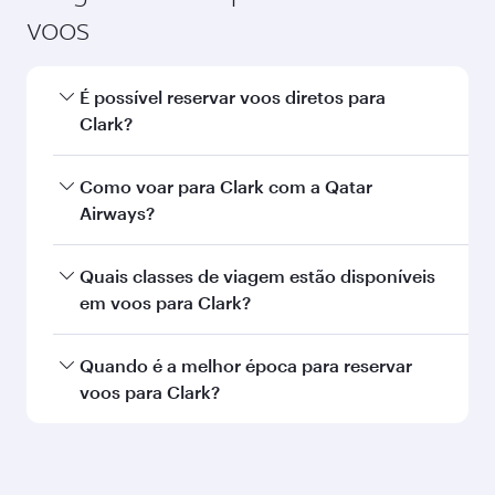
voos
É possível reservar voos diretos para
Clark?
Sim, a Qatar Airways opera voos diretos para
Como voar para Clark com a Qatar
Clark. Busque voos na nossa página inicial para
Airways?
encontrar horários e frequências de voos.
Você pode voar diretamente para Clark com a
Quais classes de viagem estão disponíveis
Qatar Airways. Fazemos conexão via Doha a
em voos para Clark?
mais de 150 destinos, com traslados fáceis e
eficientes no Aeroporto Internacional de
A disponibilidade de classes de viagem
Quando é a melhor época para reservar
Hamad.
depende da rota e da companhia aérea que
voos para Clark?
opera o voo. Nos voos operados pela Qatar
Airways, você pode voar na Classe Executiva
Reserve seu voo para Clark com antecedência
(que oferece a Qsuite em aeronaves
para aproveitar as melhores tarifas em suas
selecionadas) e na Classe Econômica. A