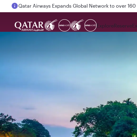
Passengers flying between Doha and Auckland on
Explore
Reserve
E