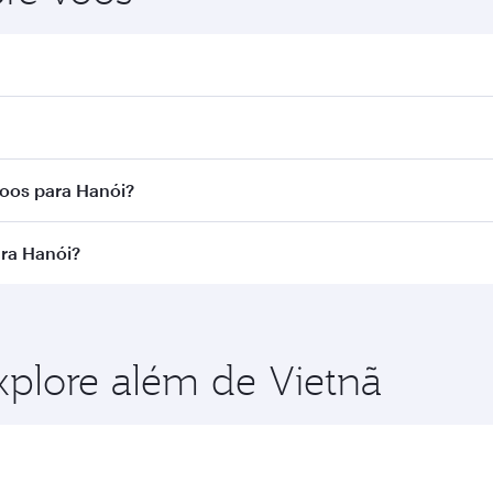
. Busque voos na nossa página inicial para encontrar horár
 Airways. Fazemos conexão via Doha a mais de 150 destino
voos para Hanói?
a rota e da companhia aérea que opera o voo. Nos voos ope
ara Hanói?
cionadas) e na Classe Econômica. A disponibilidade de cla
o no momento da reserva.
 aproveitar as melhores tarifas em suas datas de viagem p
 de viagem.
xplore além de Vietnã