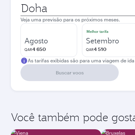
Cidade
de
origem
Veja uma previsão para os próximos meses.
Melhor tarifa
Agosto
Setembro
4 650
4 510
QAR
QAR
As tarifas exibidas são para uma viagem de ida
Buscar voos
Você também pode gostar