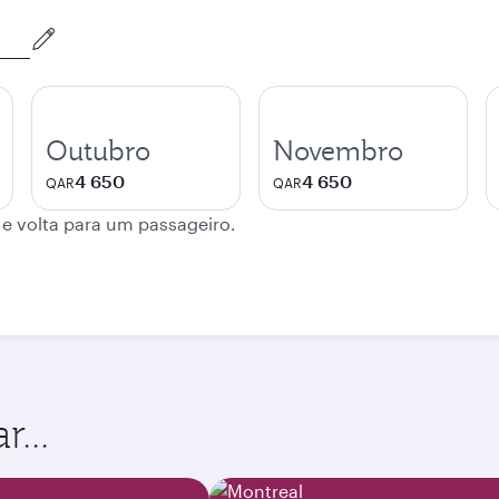
Outubro
Novembro
4 650
4 650
QAR
QAR
 e volta para um passageiro.
...