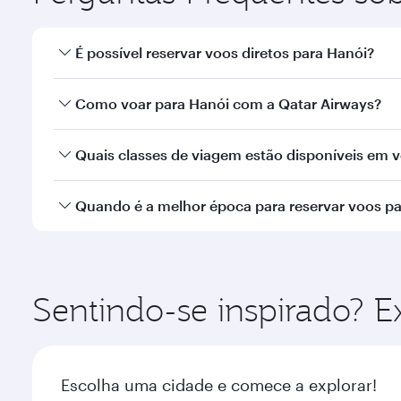
É possível reservar voos diretos para Hanói?
Sim, a Qatar Airways opera voos diretos para Hanói
Como voar para Hanói com a Qatar Airways?
Você pode voar diretamente para Hanói com a Qatar
Quais classes de viagem estão disponíveis em 
Internacional de Hamad.
A disponibilidade de classes de viagem depende d
Quando é a melhor época para reservar voos p
Executiva (que oferece a Qsuite em aeronaves sele
nossos parceiros. Consulte as informações do vo
Reserve seu voo para Hanói com antecedência para
popularidade da rota e disponibilidade das classes
Sentindo-se inspirado? E
Escolha uma cidade e comece a explorar!