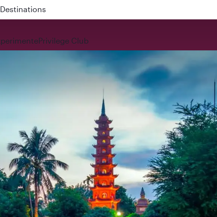
 QR914 and QR915
xperimente
Privilege Club