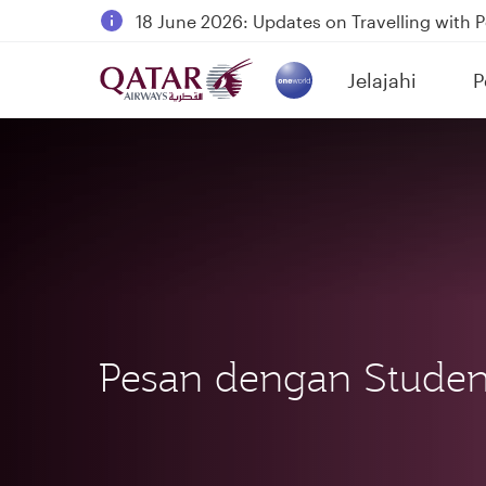
18 June 2026: Updates on Travelling with 
30 July 2026: Temporary passenger flight s
Jelajahi
P
Qatar Airways Expands Global Network to 
(active)
Pesan dengan Studen