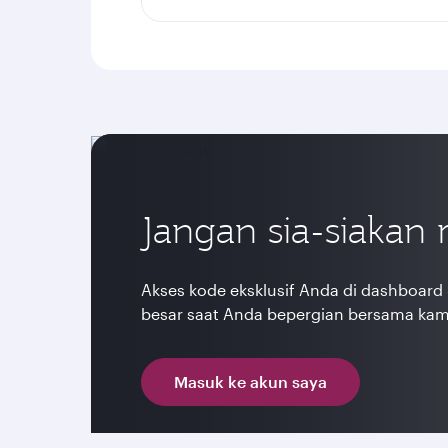
Jangan sia-siakan
Akses kode eksklusif Anda di dashboar
besar saat Anda bepergian bersama kami
Masuk ke akun saya