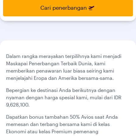
select
select
Cari penerbangan
new
new
date
date
please
please
use
use
arrow
arrow
key
key
or
or
you
you
Dalam rangka merayakan terpilihnya kami menjadi
can
can
Maskapai Penerbangan Terbaik Dunia, kami
type
type
memberikan penawaran luar biasa seiring kami
date
date
menjelajahi Eropa dan Amerika bersama-sama.
in
in
"dd
"dd
Bepergian ke destinasi Anda berikutnya dengan
mmm
mmm
nyaman dengan harga spesial kami, mulai dari IDR
yyyy"
yyyy"
9,628,100.
formate
formate
Dapatkan bonus tambahan 50% Avios saat Anda
memesan dan terbang bersama kami di kelas
Ekonomi atau kelas Premium pemenang