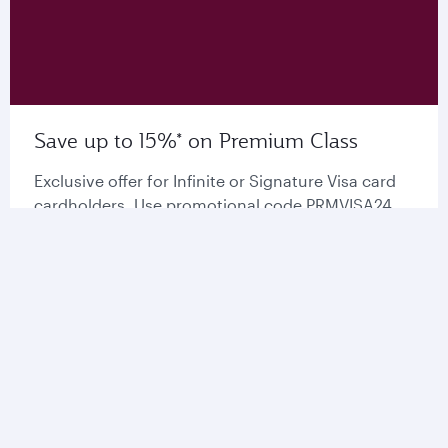
Save up to 15%* on Premium Class
Exclusive offer for Infinite or Signature Visa card
cardholders. Use promotional code PRMVISA24
and enjoy 15%* on Premium Class when paying
with your VISA card.
Book now
Temukan harga terbaik