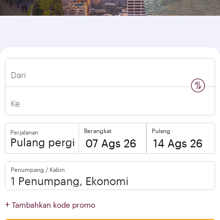
Dari
n
s
w
a
p
l
o
c
a
t
i
o
Ke
Berangkat
Pulang
Perjalanan
Pulang pergi
to
to
Penumpang / Kabin
open
open
calendar
calendar
press
press
+
Tambahkan kode promo
enter
enter
and
to
and
to