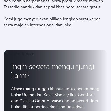
dan cermin berpemanas, serta produk merek mewah.
Tersedia handuk dan seprai khas hotel secara gratis.
Kami juga menyediakan pilihan lengkap surat kabar
serta majalah internasional dan lokal.
Ingin segera mengunjungi
kami?
Akses ruang tunggu khusus untuk penumpang
Kelas Utama dan Kelas Bisnis (Elite, Comfort,
dan Classic) Qatar Airways dan oneworld. Jam
buka dibuat berdasarkan semua jadwal