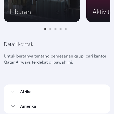
Liburan
Aktivit
Detail kontak
Untuk bertanya tentang pemesanan grup, cari kantor
Qatar Airways terdekat di bawah ini.
Afrika
Amerika