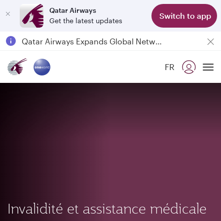
Qatar Airways
Switch to app
Get the latest updates
Passengers flying between Doha and Auckland on QR914 and QR915
18 June 2026: Updates on Travelling with Power Banks
Qatar Airways Expands Global Network to over 160 Destinations
FR
To
Invalidité et assistance médicale