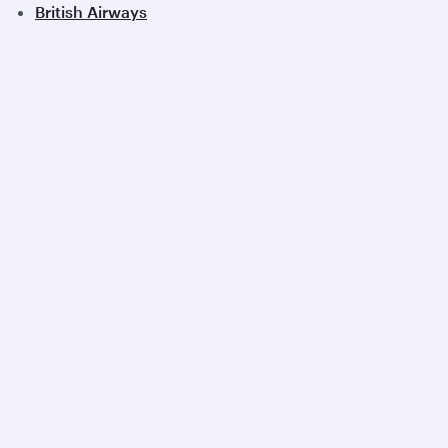
British Airways
Iberia
Royal Air Maroc
Afficher tous les partenaires
Qatar Airways
A propos
Récompenses
Carrières
Communiqués de presse