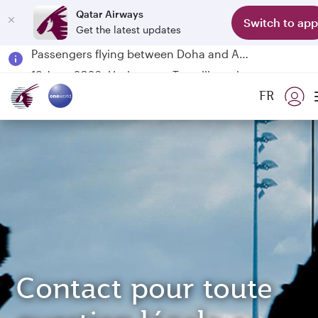
Qatar Airways
Switch to app
Get the latest updates
Passengers flying between Doha and Auckland on QR914 and QR915
18 June 2026: Updates on Travelling with Power Banks
6 August 2026: Qatar Airways flight resumption to Bahrain (BAH), Erbil (EBL), and Kuwait (KWI)
FR
Qatar Airways Expands Global Network to over 160 Destinations
Contact pour toute