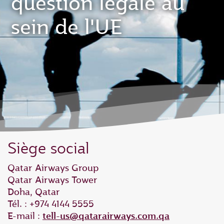
question légale au
sein de l'UE
Siège social
Qatar Airways Group
Qatar Airways Tower
Doha, Qatar
Tél. : +974 4144 5555
E-mail :
tell-us@qatarairways.com.qa