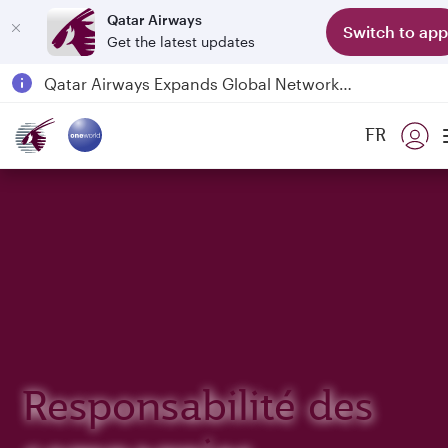
Qatar Airways
Switch to app
Get the latest updates
Qatar Airways Expands Global Network to over 160 Destinations
Passengers flying between Doha and Auckland on QR914 and QR915
FR
18 June 2026: Updates on Travelling with Power Banks
30 July 2026: Temporary passenger flight suspension to Bahrain (BAH), Erbil (EBL), and Kuwait (KWI)
Responsabilité des