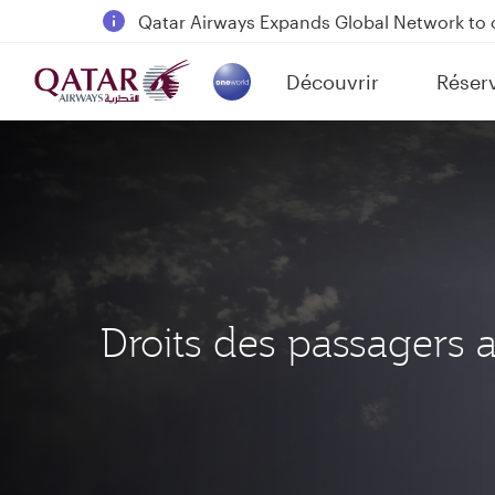
Qatar Airways Expands Global Network to 
Passengers flying between Doha and Auc
Découvrir
Réser
18 June 2026: Updates on Travelling with 
(active)
6 August 2026: Qatar Airways flight resump
Droits des passagers 