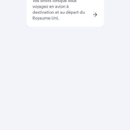
Vos droits lorsque vous
voyagez en avion à
destination et au départ du
Royaume-Uni.
Qatar Airways
Le Groupe
A propos
Aéroport International
Récompenses
Hamad
Carrières
Qatar Executive
Communiqués de presse
Qatar Duty Free
Parrainage
Qatar Airways Cargo
Alertes Voyages
En savoir plus...
Conscience
environnementale