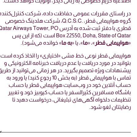
لاعیه حریم خصوصی به زبانی دیگر، اولویت خواهد داشت.
 راستای مقررات عمومی حفاظت داده، شرکت کنترل‌کننده ،
گروه هواپیمایی قطر، .Q.C.S.C، شرکت هلدینگ خصوصی
قطری با دفتر ثبت شده به آدرس Qatar Airways Tower, PO
Box 22550, Doha, State of Qatar است (که از این پس
واپیمایی قطر
»، «
ما
»، یا «
به ما
» خوانده می‌شود).
اپیمایی قطر نوعی خط مشی «اختیاری» را اتخاذ کرده است تا
وانید در مورد دریافت یا عدم دریافت خبرنامه الکترونیکی و
شنهادات ویژه تصمیم بگیرید. در هر زمانی می‌توانید از طریق
تماس با هواپیمایی قطر (به بخش 10 رجوع کنید) یا ورود به
اب آنلاین خود در وب‌سایت هواپیمایی قطر یا حساب
شگاه مسافرین کثیرالسفر یا حساب کیوبیز خود و تغییر
ظیمات دلخواه آگهی‌های تبلیغاتی، درخواست دهید تا
ایتتان لغو شود.