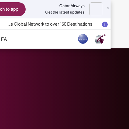
Qatar Airways
Switch to app
Get the latest updates
Qatar Airways Expands Global Network to over 160 Destinations
Passengers flying between Doha and Auckland on QR914 and QR915
FA
18 June 2026: Updates on Travelling with Power Banks
6 August 2026: Qatar Airways flight resumption to Bahrain (BAH), Erbil (EBL), and Kuwait (KWI)