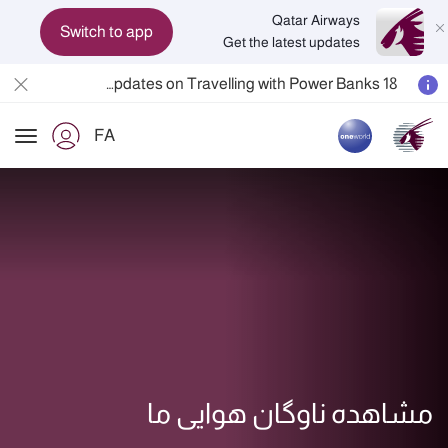
Qatar Airways
Switch to app
Get the latest updates
Passengers flying between Doha and Auckland on QR914 and QR915
18 June 2026: Updates on Travelling with Power Banks
6 August 2026: Qatar Airways flight resumption to Bahrain (BAH), Erbil (EBL), and Kuwait (KWI)
FA
Qatar Airways Expands Global Network to over 160 Destinations
ion
مشاهده ناوگان هوایی ما