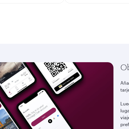
Ob
Añad
tarj
Lue
lug
viaj
pre