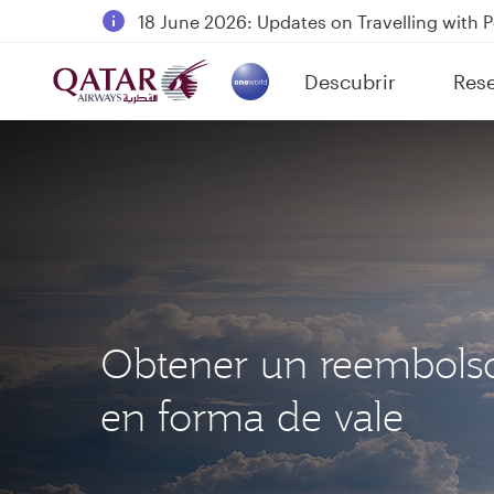
18 June 2026: Updates on Travelling with 
6 August 2026: Qatar Airways flight resump
Descubrir
Res
Qatar Airways Expands Global Network to 
(active)
Obtener un reembols
en forma de vale