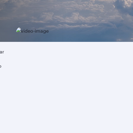
u
ar
o
.