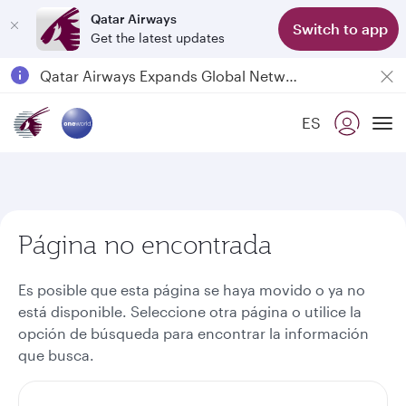
Qatar Airways
Switch to app
Get the latest updates
Passengers flying between Doha and Auckland on QR914 and QR915
18 June 2026: Updates on Travelling with Power Banks
ES
6 August 2026: Qatar Airways flight resumption to Bahrain (BAH), Erbil (EBL), and Kuwait (KWI)
To
Qatar Airways Expands Global Network to over 160 Destinations
Página no encontrada
Es posible que esta página se haya movido o ya no
está disponible. Seleccione otra página o utilice la
opción de búsqueda para encontrar la información
que busca.