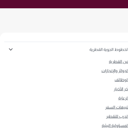
لخطوط الجوية القطرية
ن القطرية
لجوائز والإنجازات
لوظائف
خر الأخبار
لرعاية
نبيهات السفر
لدرب للتقطير
لمسؤولية البيئية