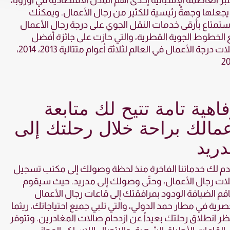
بر العاصمة الإسبانية إحدى أهم المدن الاقتصادية في أوروبا،
يجعلها وجهةً رئيسية للكثير من رجال الأعمال. ويمكنك
ستمتاع بأرقى خدمات النقل الجوي على درجة رجال الأعمال
الخطوط الجوية القطرية، والتي حازت على جائزة أفضل
رحلات درجة الأعمال في العالم لثلاثة أعوام متتالية 2013، 2014،
20
اهية تامة تتيح لك متابعة
مالك براحة خلال رحلتك إلى
ريد
م لك خدماتنا الفاخرة منذ لحظة وصولك إلى مكتب تسجيل
ات رجال الأعمال، وحتّى وصولك إلى مدريد. حيث سيقوم
م الضيافة الودود بمرافقتك إلى قاعات رجال الأعمال
صرية في مطار حمد الدولي، والتي تلبي جميع احتياجاتك، ريثما
ظر انطلاق رحلتك بعيداً عن ازدحام صالات المغادرين. وتتوفر