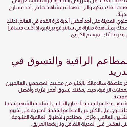
تضيف العديد من العروض الفنية والموسيقية، كعروض
ات الفلامينكو، والتي ننصحك بمشاهدتها في أحد مسارح
دينة.
توي المدينة على أحد أفضل أندية كرة القدم في العالم، لذلك
حك بمشاهدة مباراة في سانتياغو بيرنابيو، إذا كنت مسافراً
 مدريد أثناء الموسم الكروي.
مطاعم الراقية والتسوق في
ريد
ر منطقة سالامانكا بالكثير من محلات المصممين العالميين
محلات الراقية، حيث يمكنك تسوق أفخر الأزياء وأفضل
أقمشة.
تهر مطاعم المدينة بأطباق التاباس التقليدية الشهيرة، كما
ها تحتوي على الكثير من المطاعم الفخمة المدرجة على تقييم
لين العالمي. وتزخر المطاعم بالأطباق العالمية المتنوعة،
تي تعكس غنى المدينة الثقافي وتاريخها العريق.