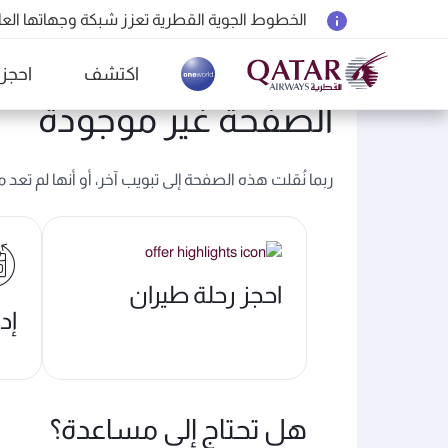
الخطوط الجوية القطرية تعزز شبكة وجهاتها العالمية ل
المسافرون بين الدوحة وأوكلاند على متن الرحلات الجوية رقم 4
اكتشف
احجز
18 يونيو 2026: تحديثات خاصة باصطحاب الشواحن المحمولة أثناء السفر
(active)
الصفحة غير موجودة
6 أغسطس 2026: الخطوط الجوية القطرية تستأنف رحلاتها الجوية إلى البحرين (BAH) وإربيل (EBL) والكويت (KWI)
ربما نُقلت هذه الصفحة إلى تبويب آخر، أو أنها لم تعد
احجز رحلة طيران
إد
هل تحتاج إلى مساعدة؟