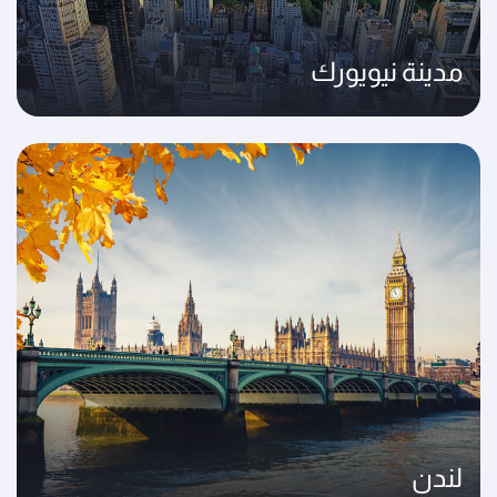
مدينة نيويورك
لندن