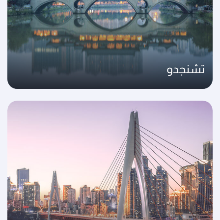
تشنجدو