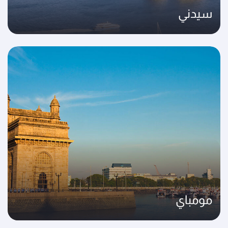
سيدني
مومباي