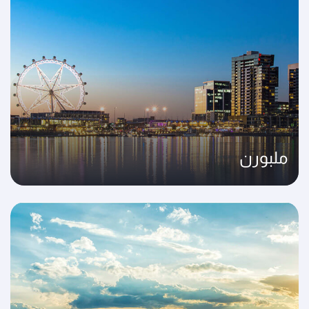
ملبورن