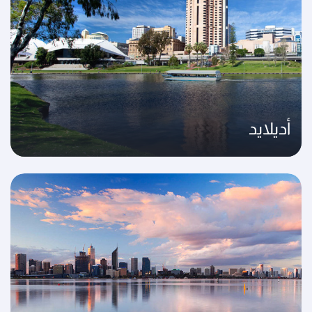
أديلايد