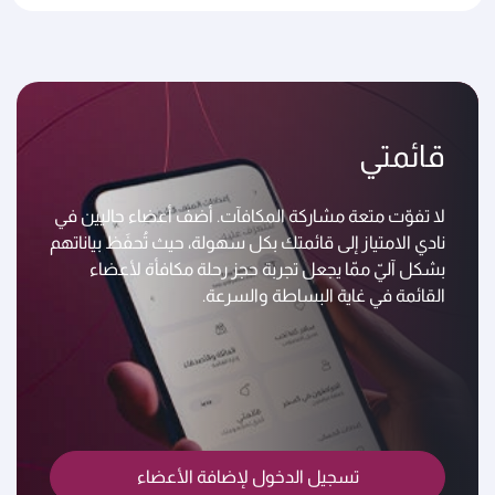
قائمتي
لا تفوّت متعة مشاركة المكافآت. أضف أعضاء حاليين في
نادي الامتياز إلى قائمتك بكل سهولة، حيث تُحفَظ بياناتهم
بشكل آليّ ممّا يجعل تجربة حجز رحلة مكافأة لأعضاء
القائمة في غاية البساطة والسرعة.
تسجيل الدخول لإضافة الأعضاء