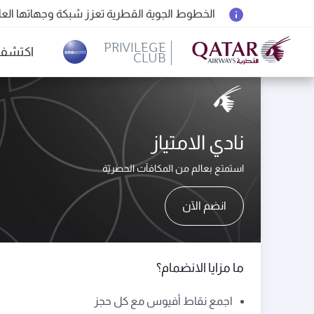
الخطوط الجوية القطرية تعزز شبكة وجهاتها العالمية ل
المسافرون بين الدوحة وأوكلاند على متن الرحلات الجوية رقم 4
PRIVILEGE
اكتشف
CLUB
18 يونيو 2026: تحديثات خاصة باصطحاب الشواحن المحمولة أثناء السفر
(active)
6 أغسطس 2026: الخطوط الجوية القطرية تستأنف رحلاتها الجوية إلى البحرين (BAH) وإربيل (EBL) والكويت (KWI)
نادي الامتياز
استمتع بعالم من المكافآت الحصريّة
انضم الآن
ما مزايا الانضمام؟
اجمع نقاط أفيوس مع كل حجز