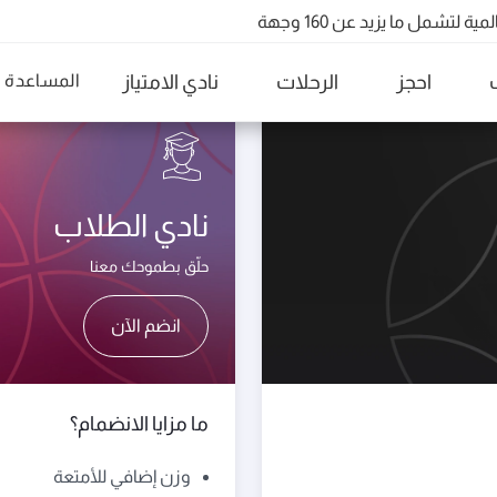
تشمل ما يزيد عن 160 وجهة
QR91 ورقم QR915
احجز
الرحلات
نادي الامتياز
المساعدة
نادي الطلاب
حلّق بطموحك معنا
انضم الآن
ما مزايا الانضمام؟
وزن إضافي للأمتعة