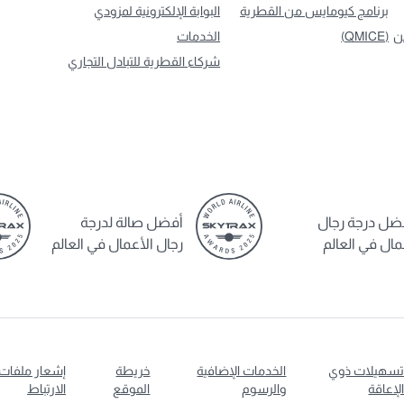
برنامج كيومايس من القطرية
البوابة الإلكترونية لمزودي
ن
(QMICE)
الخدمات
شركاء القطرية للتبادل التجاري
ضل درجة رجال
أفضل صالة لدرجة
مال في العالم
رجال الأعمال في العالم
سهيلات ذوي
الخدمات الإضافية
خريطة
إشعار ملفات
لإعاقة
والرسوم
الموقع
الارتباط