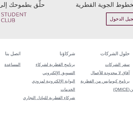
لخطوط الجوية القطرية
حلّق بطموحك إلى 
وصلتك
كتروني أو رقم عضوية نادي الإمتياز
البريد الإلكتروني
يل الدخول
أدخل كلمة OTP
تأكيد كلمة المرور
اطلب رمز OTP جديد
حلول الشركات
شركاؤنا
اتصل بنا
سفر الشركات
برنامج القطرية لشركاء
المساعدة
آفاق لا محدودة للأعمال
التسويق الإلكتروني
برنامج كيومايس من القطرية
البوابة الإلكترونية لمزودي
ن
(QMICE)
الخدمات
شركاء القطرية للتبادل التجاري