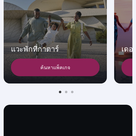
แวะพักที่กาตาร์
เดอะ
ค้นหาแพ็คเกจ