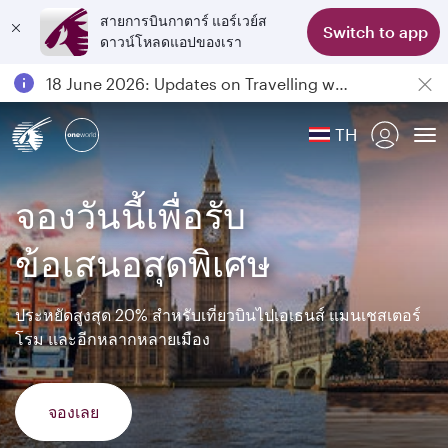
สายการบินกาตาร์ แอร์เวย์ส
Switch to app
ดาวน์โหลดแอปของเรา
Passengers flying between Doha and Auckland on QR914 and QR915
18 June 2026: Updates on Travelling with Power Banks
6 August 2026: Qatar Airways flight resumption to Bahrain (BAH), Erbil (EBL), and Kuwait (KWI)
TH
Qatar Airways Expands Global Network to over 160 Destinations
To
จองวันนี้เพื่อรับ
ข้อเสนอสุดพิเศษ
ประหยัดสูงสุด 20% สำหรับเที่ยวบินไปเอเธนส์ แมนเชสเตอร์
โรม และอีกหลากหลายเมือง
จองเลย