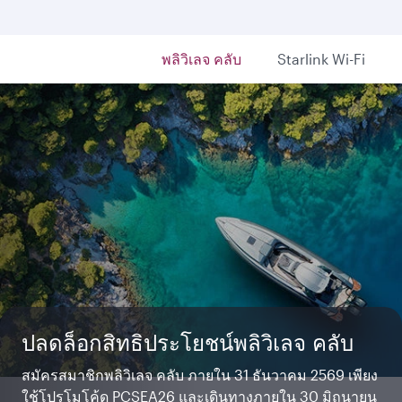
พลิวิเลจ คลับ
Starlink Wi-Fi
หรูหรา เป็นส่วนตัว กับคิวสวีท
วิวทิวทัศน์มาพร้อมสิทธิประโยชน์
ปลดล็อกสิทธิประโยชน์พลิวิเลจ คลับ
Starlink Wi‑Fi. เร็วและฟรี
เริ่มต้นการเดินทางที่น่าจดจำ ซึ่งนิยามของความหรูหราถูก
ดื่มด่ำไปกับทิวทัศน์อันน่าตื่นตาตื่นใจของ The ORCHARD
สมัครสมาชิกพลิวิเลจ คลับ ภายใน 31 ธันวาคม 2569 เพียง
แชทกับครอบครัวและเพื่อน ๆ หรือสตรีมรายการโปรดของ
ยกระดับใหม่ ผ่อนคลาย รับประทานอาหาร และพักผ่อน
และเพลิดเพลินกับการช้อปปิ้งและการรับประทานอาหาร
ใช้โปรโมโค้ด PCSEA26 และเดินทางภายใน 30 มิถุนายน
คุณได้อย่างเต็มที่ เพียงล็อกอินหรือสมัครเข้าร่วม Privilege
อย่างเต็มที่ ท่ามกลางพื้นที่กว้างขวางและความเป็นส่วนตัว
ระดับโลกที่ Qatar Duty Free พร้อมรับสิทธิประโยชน์สุด