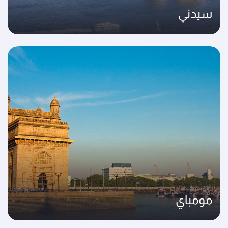
سيدني
مومباي