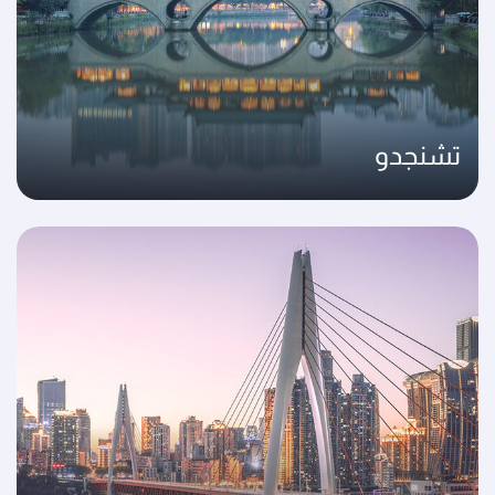
تشنجدو