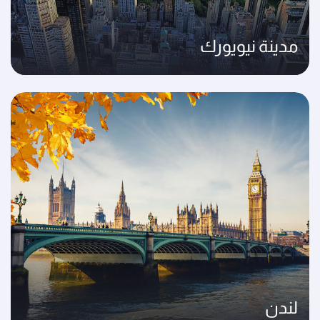
مدينة نيويورك
لندن