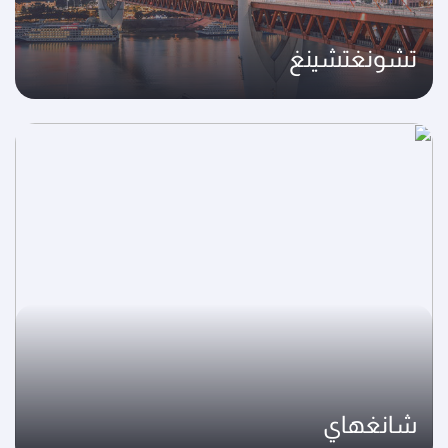
تشونغتشينغ
شانغهاي