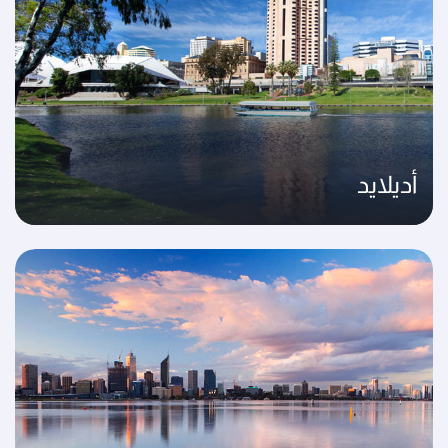
أديلايد