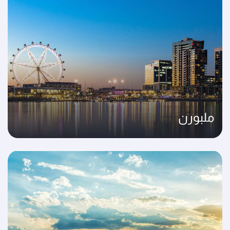
ملبورن