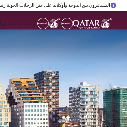
المسافرون بين الدوحة وأوكلاند على متن الرحلات الجوية رقم QR914 ورقم 915
استكشف
احجز
عش ال