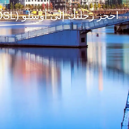
احجز رحلتك إلى أوسلو (OSL)