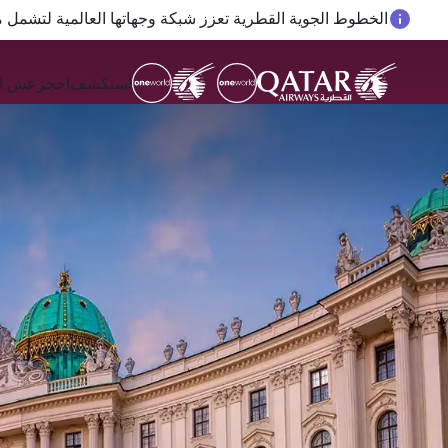
المسافرون بين الدوحة وأوكلاند على متن الرحلات الجوية رقم QR914 ورقم 915
استكشف
احجز
عش ال