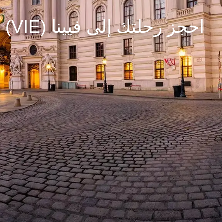
احجز رحلتك إلى فيينا (VIE)