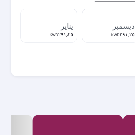
ديسمبر
يناير
٢٩١٫٢٥
٢٩١٫٢٥
KWD
KWD